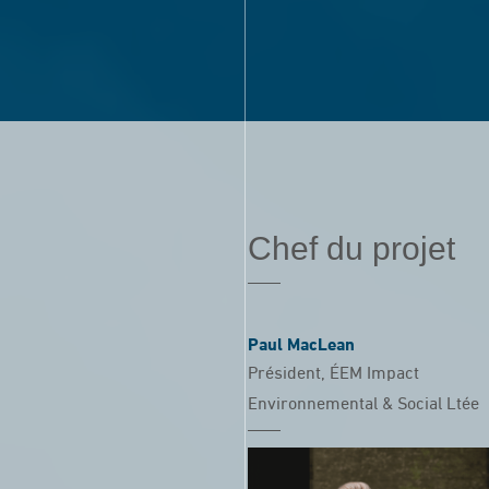
Chef du projet
Paul MacLean
Président, ÉEM Impact
Environnemental & Social Ltée